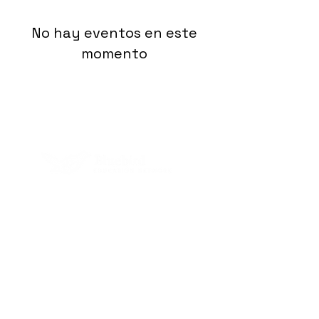
No hay eventos en este
momento
La escuela pública autónoma Clay Hill
forma parte de la red educativa
Bluebird Education Network. Para más
información, visite
www.bluebirdnet.org.