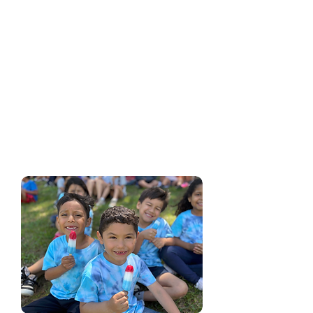
responsables de mejorar el rendimiento
de los estudiantes. La Asamblea General
de Maryland aprobó la Ley de escuelas
autónomas de 2003 "... para establecer
un medio alternativo dentro del sistema
escolar público existente a fin de brindar
oportunidades de aprendizaje
innovadoras y enfoques educativos
creativos para mejorar la educación de
los estudiantes".